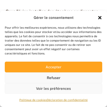
Sous l’évier, installez des étagères coulissantes
ou des tiroirs qui contournent la tuyauterie.
Gérer le consentement
Chaque recoin compte : une petite boîte pour les
Pour offrir les meilleures expériences, nous utilisons des technologies
éponges, un crochet pour suspendre les gants,
telles que les cookies pour stocker et/ou accéder aux informations des
une barre pour accrocher les chiffons.
appareils. Le fait de consentir à ces technologies nous permettra de
traiter des données telles que le comportement de navigation ou les ID
uniques sur ce site. Le fait de ne pas consentir ou de retirer son
Idées de Rangement pour Grande Cuisine
consentement peut avoir un effet négatif sur certaines
caractéristiques et fonctions.
Une grande cuisine appelle une organisation
Accepter
différente. L’enjeu n’est plus de gagner de la
place, mais de créer des
zones cohérentes
qui
Refuser
évitent les allers-retours inutiles.
Voir les préférences
Astuce #22 : Îlot Central avec
Rangement Intégré
Politique de cookies
Déclaration de confidentialité