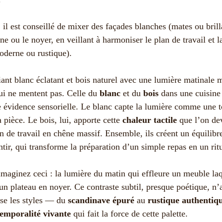
 il est conseillé de mixer des façades blanches (mates ou bril
e ou le noyer, en veillant à harmoniser le plan de travail et l
oderne ou rustique).
qui ne mentent pas. Celle du
blanc
et du
bois
dans une cuisine 
 évidence sensorielle. Le blanc capte la lumière comme une to
 pièce. Le bois, lui, apporte cette
chaleur tactile
que l’on de
n de travail en chêne massif. Ensemble, ils créent un équilibre
entir, qui transforme la préparation d’un simple repas en un rit
imaginez ceci : la lumière du matin qui effleure un meuble la
’un plateau en noyer. Ce contraste subtil, presque poétique, n’
rse les styles — du
scandinave épuré
au
rustique authentiq
temporalité vivante
qui fait la force de cette palette.