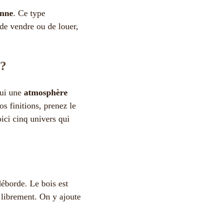
enne
. Ce type
de vendre ou de louer,
 ?
lui une
atmosphère
s finitions, prenez le
ici cinq univers qui
déborde. Le bois est
 librement. On y ajoute