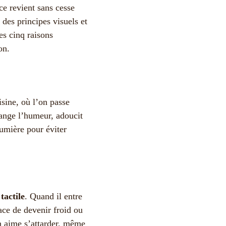
ce revient sans cesse
 des principes visuels et
es cinq raisons
on.
sine, où l’on passe
change l’humeur, adoucit
lumière pour éviter
tactile
. Quand il entre
ace de devenir froid ou
on aime s’attarder, même