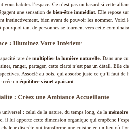
nt vous habitez l’espace. Ce n’est pas un hasard si cette allian
dégagent une sensation de
bien-être immédiat
. Elle repose sur
ent instinctivement, bien avant de pouvoir les nommer. Voici l
t pourquoi tant de personnes se tournent vers cette combinais
ce : Illuminez Votre Intérieur
capacité rare de
multiplier la lumière naturelle
. Dans une cui
iner, ranger, partager, cette clarté n’est pas un détail. Elle 
rspectives. Associé au bois, qui absorbe juste ce qu’il faut de 
nc crée un
équilibre visuel apaisant
.
alité : Créez une Ambiance Accueillante
 universel : celui de la nature, du temps long, de la
mémoire 
c, il lui apporte cette dimension organique qui empêche l’esp
 chaleur discrète qui transforme une cuisine en un lieu où l’