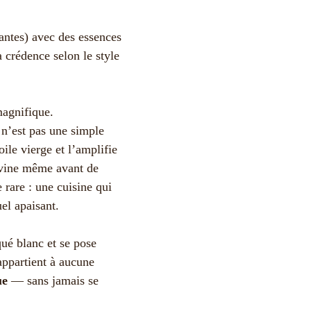
lantes) avec des essences
a crédence selon le style
n’est pas une simple
ile vierge et l’amplifie
vine même avant de
 rare : une cuisine qui
uel apaisant.
qué blanc et se pose
appartient à aucune
ue
— sans jamais se