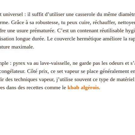
 universel : il suffit d’utiliser une casserole du même diamèt
me. Grâce à sa robustesse, tu peux cuire, réchauffer, nettoyer
ndre une usure prématurée. C’est un contenant réutilisable hy
lisation longue durée. Le couvercle hermétique améliore la rap
rature maximale.
ple : pyrex va au lave-vaisselle, ne garde pas les odeurs et s
ongélateur. Côté prix, ce set vapeur se place généralement e
ir des techniques vapeur, j’utilise souvent ce type de matérie
res dans des recettes comme le
kbab algérois
.