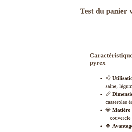
Test du panier 
Caractéristiqu
pyrex
💨
Utilisati
saine, légum
📏
Dimensio
casseroles é
💎
Matière 
+ couvercle
🍀
Avantage