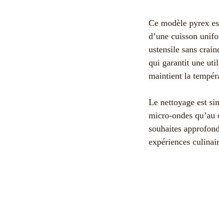
Ce modèle pyrex est
d’une cuisson unifor
ustensile sans crai
qui garantit une uti
maintient la tempé
Le nettoyage est sim
micro-ondes qu’au c
souhaites approfond
expériences culinai