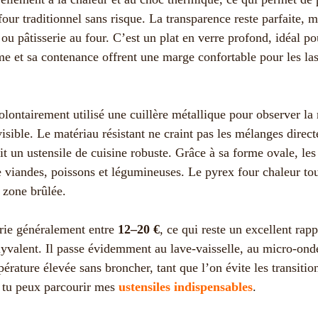
four traditionnel sans risque. La transparence reste parfaite, 
ou pâtisserie au four. C’est un plat en verre profond, idéal pou
 et sa contenance offrent une marge confortable pour les lasa
volontairement utilisé une cuillère métallique pour observer la
isible. Le matériau résistant ne craint pas les mélanges direc
ait un ustensile de cuisine robuste. Grâce à sa forme ovale, le
e viandes, poissons et légumineuses. Le pyrex four chaleur to
 zone brûlée.
arie généralement entre
12–20 €
, ce qui reste un excellent rap
lyvalent. Il passe évidemment au lave-vaisselle, au micro-onde
érature élevée sans broncher, tant que l’on évite les transiti
, tu peux parcourir mes
ustensiles indispensables
.