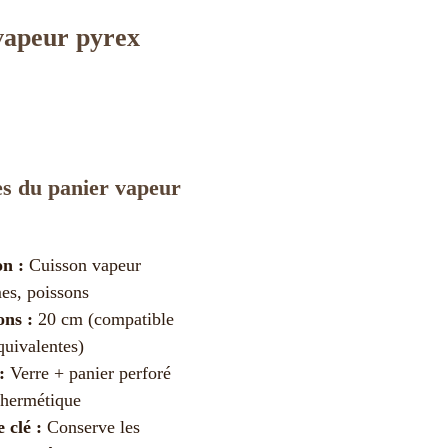
vapeur pyrex
es du panier vapeur
on :
Cuisson vapeur
es, poissons
ns :
20 cm (compatible
quivalentes)
:
Verre + panier perforé
 hermétique
 clé :
Conserve les