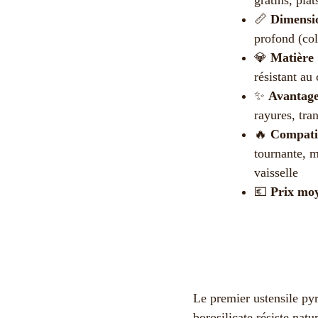
📏
Dimensio
profond (col
💎
Matière 
résistant au
✨
Avantage
rayures, tra
🔥
Compatib
tournante, m
vaisselle
💶
Prix moy
Le premier ustensile pyre
borosilicate résiste nat