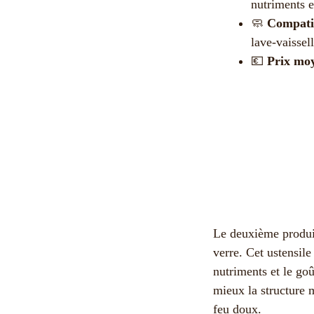
nutriments e
🧼
Compatib
lave-vaissel
💶
Prix moy
Le deuxième produit
verre. Cet ustensile
nutriments et le goû
mieux la structure 
feu doux.