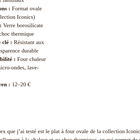
ns :
Format ovale
lection Iconics)
:
Verre borosilicate
 choc thermique
 clé :
Résistant aux
nsparence durable
ilité :
Four chaleur
icro-ondes, lave-
en :
12–20 €
x que j’ai testé est le plat à four ovale de la collection Iconi
urellement à la chaleur et au choc thermique, ce qui permet de