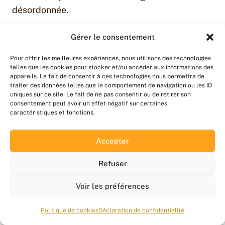
désordonnée.
Confort & logistique
Gérer le consentement
Pour offrir les meilleures expériences, nous utilisons des technologies
La logistique d’un
buffet dînatoire
est l’angle
telles que les cookies pour stocker et/ou accéder aux informations des
appareils. Le fait de consentir à ces technologies nous permettra de
que personne ne traite sérieusement. Résultat :
traiter des données telles que le comportement de navigation ou les ID
des invités qui cherchent où poser leur verre, des
uniques sur ce site. Le fait de ne pas consentir ou de retirer son
consentement peut avoir un effet négatif sur certaines
dos douloureux après 90 minutes debout, des
caractéristiques et fonctions.
plats chauds tièdes dès la première heure. Ces
détails ne sont pas du confort superflu — ce sont
Accepter
les conditions d’un service qui tient la durée.
Refuser
Voir les préférences
Politique de cookies
Déclaration de confidentialité