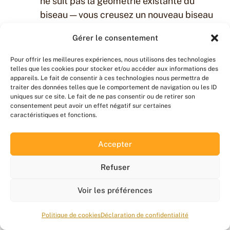
ne suit pas la géométrie existante du
biseau — vous creusez un nouveau biseau
par-dessus l’ancien, créant une micro-
Gérer le consentement
marche qui casse la continuité du
tranchant.
Pour offrir les meilleures expériences, nous utilisons des technologies
Le conseil que je donne toujours :
mieux
telles que les cookies pour stocker et/ou accéder aux informations des
appareils. Le fait de consentir à ces technologies nous permettra de
vaut un angle légèrement plus bas et
traiter des données telles que le comportement de navigation ou les ID
constant qu’un angle théoriquement
uniques sur ce site. Le fait de ne pas consentir ou de retirer son
consentement peut avoir un effet négatif sur certaines
parfait mais qui varie de 5° à chaque
caractéristiques et fonctions.
passage
. La régularité prime sur la
précision absolue. Un biseau uniforme à
Accepter
18° coupe mieux qu’un biseau chaotique
oscillant entre 15° et 25°.
Refuser
Pour développer cette régularité,
Voir les préférences
entraînez-vous d’abord sur un vieux
couteau sans valeur. Coloriez le biseau au
Politique de cookies
Déclaration de confidentialité
feutre, faites 10 passages, puis vérifiez. Le