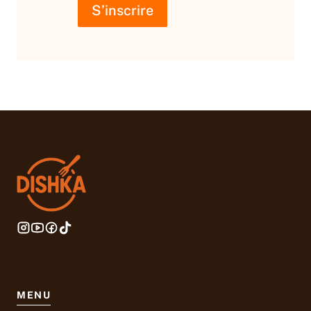
m
S’inscrire
a
i
l
MENU