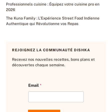
Professionnels cuisine : Équipez votre cuisine pro en
2026
The Kuna Family : L’Expérience Street Food Indienne
Authentique qui Révolutionne vos Repas
REJOIGNEZ LA COMMUNAUTÉ DISHKA
Recevez nos nouvelles recettes, bons plans et
découvertes chaque semaine.
*
Email
*
E
m
a
i
l
E